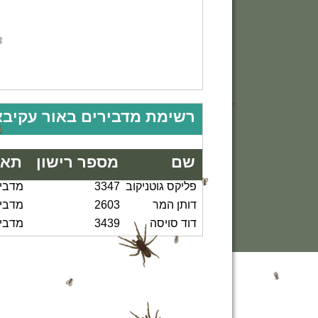
רשימת מדבירים באור עקיבא
שם
מספר רישון
תאו
פליקס גוטניקוב
3347
מדביר
דותן המר
2603
מדבי
דוד סויסה
3439
מדביר