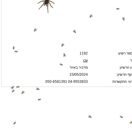
פר רשיון:
1192
:
עכו
 הרשיון:
מדביר באיוד
קף הרשיון:
23/05/2024
טי התקשרות:
04-9553833 050-6581391